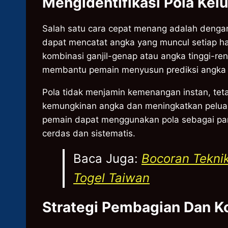
Mengidentifikasi Pola Kel
Salah satu cara cepat menang adalah dengan 
dapat mencatat angka yang muncul setiap h
kombinasi ganjil-genap atau angka tinggi-re
membantu pemain menyusun prediksi angka y
Pola tidak menjamin kemenangan instan, tet
kemungkinan angka dan meningkatkan peluang
pemain dapat menggunakan pola sebagai pa
cerdas dan sistematis.
Baca Juga:
Bocoran Tekni
Togel Taiwan
Strategi Pembagian Dan K