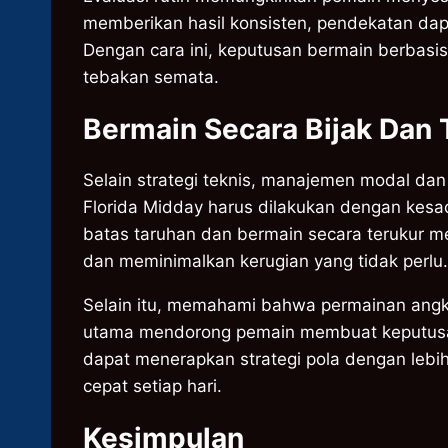
memberikan hasil konsisten, pendekatan dapa
Dengan cara ini, keputusan bermain berbasis
tebakan semata.
Bermain Secara Bijak Dan 
Selain strategi teknis, manajemen modal dan 
Florida Midday harus dilakukan dengan kesa
batas taruhan dan bermain secara terukur
dan meminimalkan kerugian yang tidak perlu.
Selain itu, memahami bahwa permainan angk
utama mendorong pemain membuat keputusan 
dapat menerapkan strategi pola dengan lebi
cepat setiap hari.
Kesimpulan