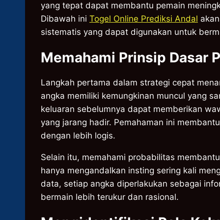
yang tepat dapat membantu pemain meningk
Dibawah ini
Togel Online Prediksi Andal
akan 
sistematis yang dapat digunakan untuk bermai
Memahami Prinsip Dasar 
Langkah pertama dalam strategi cepat mena
angka memiliki kemungkinan muncul yang sa
keluaran sebelumnya dapat memberikan waw
yang jarang hadir. Pemahaman ini membantu
dengan lebih logis.
Selain itu, memahami probabilitas membantu
hanya mengandalkan insting sering kali meng
data, setiap angka diperlakukan sebagai info
bermain lebih terukur dan rasional.