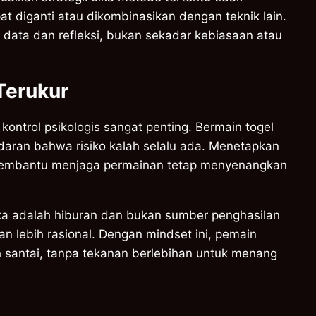
t diganti atau dikombinasikan dengan teknik lain.
 data dan refleksi, bukan sekadar kebiasaan atau
Terukur
kontrol psikologis sangat penting. Bermain togel
daran bahwa risiko kalah selalu ada. Menetapkan
 membantu menjaga permainan tetap menyenangkan
a adalah hiburan dan bukan sumber penghasilan
lebih rasional. Dengan mindset ini, pemain
h santai, tanpa tekanan berlebihan untuk menang