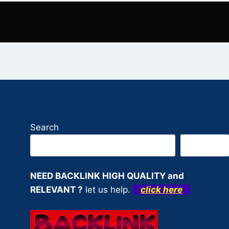
Search
Search
NEED BACKLINK HIGH QUALITY and
RELEVANT ?
let us help.
click here