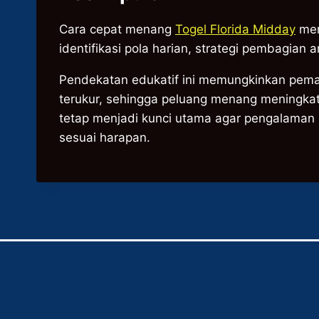
Cara cepat menang
Togel Florida Midday
men
identifikasi pola harian, strategi pembagian 
Pendekatan edukatif ini memungkinkan pema
terukur, sehingga peluang menang meningkat s
tetap menjadi kunci utama agar pengalaman be
sesuai harapan.